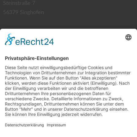
Steinstraße 7
56379 Singhofen
Kontakt:
Tel.: 02604 12 87
Fax: 02604 94 35 52
E-Mail:
info@physio-laux-mager.de
Mitgliedschaft: