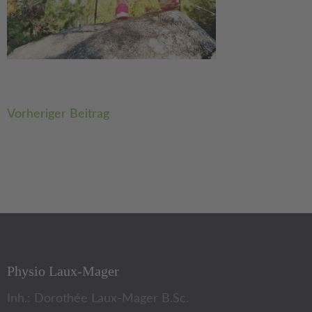
Beitragsnavigation
Vorheriger Beitrag
Physio Laux-Mager
Inh.: Dorothée Laux-Mager B.Sc.