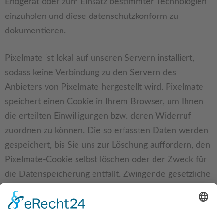
Endgerät oder zum Einsatz bestimmter Technologien
einzuholen und diese datenschutzkonform zu
dokumentieren.
Pixelmate ist lokal auf unseren Servern installiert,
sodass keine Verbindung zu den Servern des
Anbieters von Pixelmate hergestellt wird. Pixelmate
speichert einen Cookie in Ihrem Browser, um Ihnen
die erteilten Einwilligungen bzw. deren Widerruf
zuordnen zu können. Die so erfassten Daten werden
gespeichert, bis Sie uns zur Löschung auffordern, den
Pixelmate-Cookie selbst löschen oder der Zweck für
die Datenspeicherung entfällt. Zwingende gesetzliche
Aufbewahrungspflichten bleiben unberührt.
Der Einsatz von Pixelmate erfolgt, um die gesetzlich