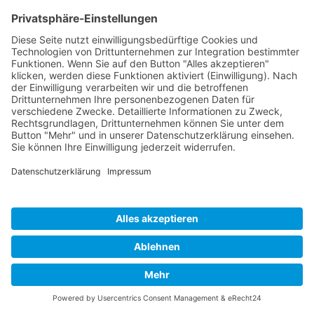
vorgeschriebenen Einwilligungen für den Einsatz von
Cookies einzuholen. Rechtsgrundlage hierfür ist Art. 6
Abs. 1 lit. c DSGVO.
Server-Log-Dateien
Der Provider der Seiten erhebt und speichert
automatisch Informationen in so genannten Server-
Log-Dateien, die Ihr Browser automatisch an uns
übermittelt. Dies sind:
Browsertyp und Browserversion
verwendetes Betriebssystem
Referrer URL
Hostname des zugreifenden Rechners