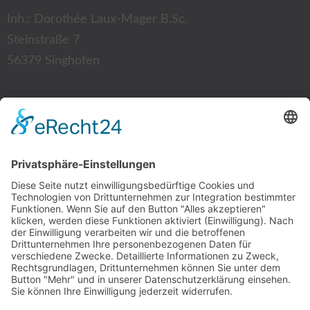
Inh.: Dorothée Laux-Mager B.Sc.
Steinstraße 7
56379 Singhofen
Kontakt:
Tel.: 02604 12 87
Fax: 02604 94 35 52
E-Mail:
info@physio-laux-mager.de
Mitgliedschaft: