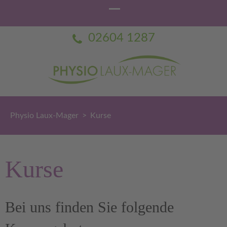
02604 1287
Physio Laux-Mager
Praxis für Physiotherapie Dorothée Laux-Mager
Physio Laux-Mager
>
Kurse
Kurse
Bei uns finden Sie folgende