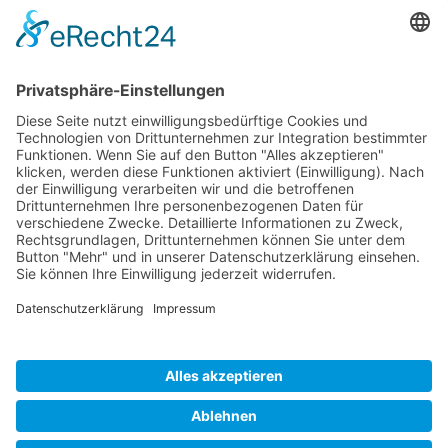
Kontakt:
Tel.: 02604 12 87
Fax: 02604 94 35 52
E-Mail:
info@physio-laux-mager.de
Mitgliedschaft:
Copyright © 2017 Physio Laux-Mager - Dorothée Laux-