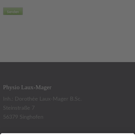
Physio Laux-Mager
Inh.: Dorothée Laux-Mager B.Sc.
Steinstraße 7
56379 Singhofen