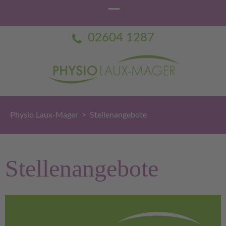
02604 1287
Physio Laux-Mager
Praxis für Physiotherapie Dorothée Laux-Mager
Physio Laux-Mager
>
Stellenangebote
Stellenangebote