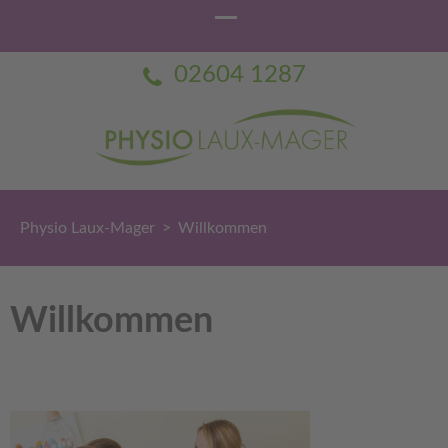
02604 1287
Physio Laux-Mager
Praxis für Physiotherapie Dorothée Laux-Mager
Physio Laux-Mager
>
Willkommen
Willkommen