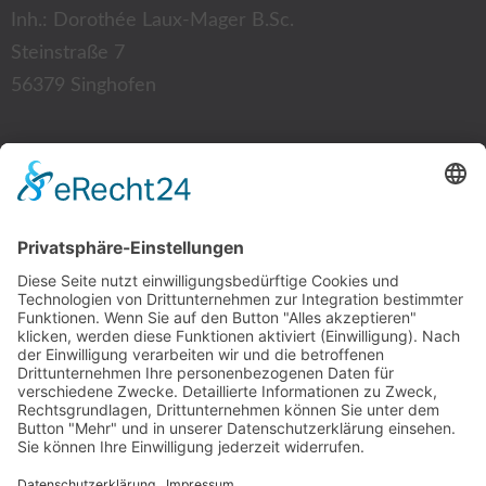
Inh.: Dorothée Laux-Mager B.Sc.
Steinstraße 7
56379 Singhofen
Kontakt:
Tel.: 02604 12 87
Fax: 02604 94 35 52
E-Mail:
info@physio-laux-mager.de
Mitgliedschaft: