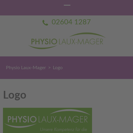
02604 1287
Physio Laux-Mager
Praxis für Physiotherapie Dorothée Laux-Mager
Physio Laux-Mager
>
Logo
Logo