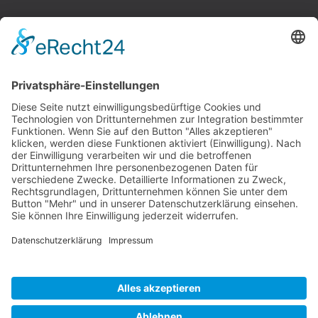
Kontakt:
Tel.: 02604 12 87
Fax: 02604 94 35 52
E-Mail:
info@physio-laux-mager.de
Mitgliedschaft: