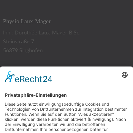
Physio Laux-Mager
Inh.: Dorothée Laux-Mager B.Sc.
Steinstraße 7
56379 Singhofen
Kontakt:
Tel.: 02604 12 87
Fax: 02604 94 35 52
E-Mail:
info@physio-laux-mager.de
Mitgliedschaft: