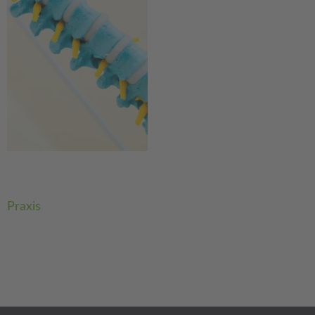
Beitragsnavigation
Praxis