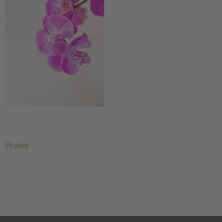
Beitragsnavigation
Praxis