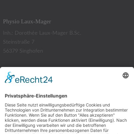
Physio Laux-Mager
Inh.: Dorothée Laux-Mager B.Sc.
Steinstraße 7
56379 Singhofen
Kontakt:
Tel.: 02604 12 87
Fax: 02604 94 35 52
E-Mail:
info@physio-laux-mager.de
Mitgliedschaft: