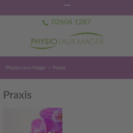
02604 1287
Physio Laux-Mager
Praxis für Physiotherapie Dorothée Laux-Mager
Physio Laux-Mager
>
Praxis
Praxis