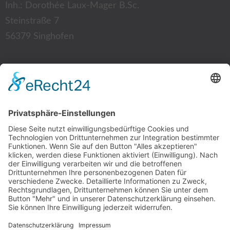
Inh.: Dorothée Laux-Mager B.Sc.
Steinstraße 7
56379 Singhofen
Kontakt:
Tel.: 02604 12 87
Fax: 02604 94 35 52
E-Mail:
info@physio-laux-mager.de
Mitgliedschaft: