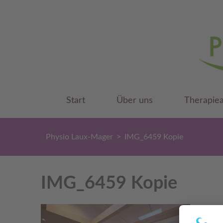
Physio 
Praxis für Ph
Start
Über uns
Therapie
Physio Laux-Mager
>
IMG_6459 Kopie
IMG_6459 Kopie