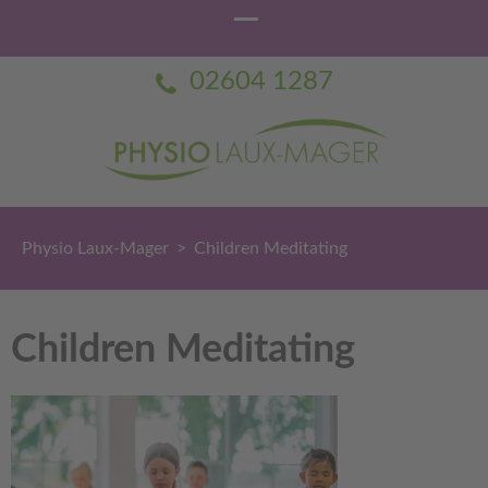
02604 1287
Physio Laux-Mager
Praxis für Physiotherapie Dorothée Laux-Mager
Physio Laux-Mager
>
Children Meditating
Children Meditating