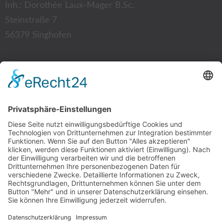
Inh.: Dorothée Laux-Mager B.Sc.
Steinstraße 7
56379 Singhofen
Kontakt:
Tel.: 02604 12 87
Fax: 02604 94 35 52
E-Mail:
info@physio-laux-mager.de
Mitgliedschaft: